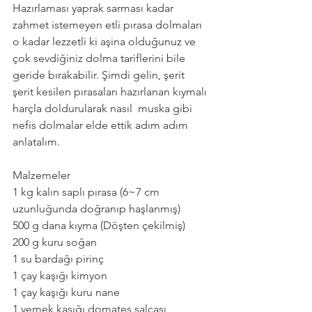
Hazırlaması yaprak sarması kadar 
zahmet istemeyen etli pırasa dolmaları 
o kadar lezzetli ki aşina olduğunuz ve 
çok sevdiğiniz dolma tariflerini bile 
geride bırakabilir. Şimdi gelin, şerit 
şerit kesilen pırasaları hazırlanan kıymalı 
harçla doldurularak nasıl  muska gibi  
nefis dolmalar elde ettik adım adım 
anlatalım.
Malzemeler
1 kg kalın saplı pırasa (6~7 cm 
uzunluğunda doğranıp haşlanmış)
500 g dana kıyma (Döşten çekilmiş)
200 g kuru soğan
1 su bardağı pirinç
1 çay kaşığı kimyon
1 çay kaşığı kuru nane
1 yemek kaşığı domates salçası