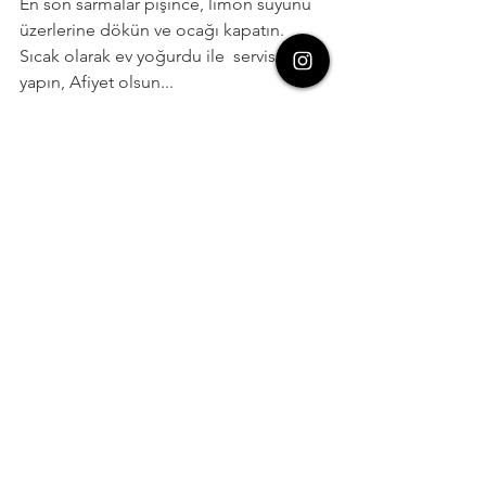
En son sarmalar pişince, limon suyunu 
üzerlerine dökün ve ocağı kapatın. 
Sıcak olarak ev yoğurdu ile  servis 
yapın, Afiyet olsun...
Türk Mutfağı
Hepsini Gör
Son Yazılar