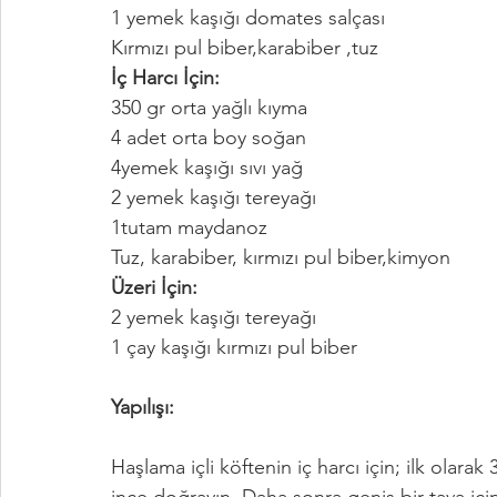
1 yemek kaşığı domates salçası
Kırmızı pul biber,karabiber ,tuz
İç Harcı İçin:
350 gr orta yağlı kıyma
4 adet orta boy soğan
4yemek kaşığı sıvı yağ
2 yemek kaşığı tereyağı
1tutam maydanoz
Tuz, karabiber, kırmızı pul biber,kimyon
Üzeri İçin:
2 yemek kaşığı tereyağı
1 çay kaşığı kırmızı pul biber
Yapılışı:
Haşlama içli köftenin iç harcı için; ilk olar
ince doğrayın. Daha sonra geniş bir tava iç