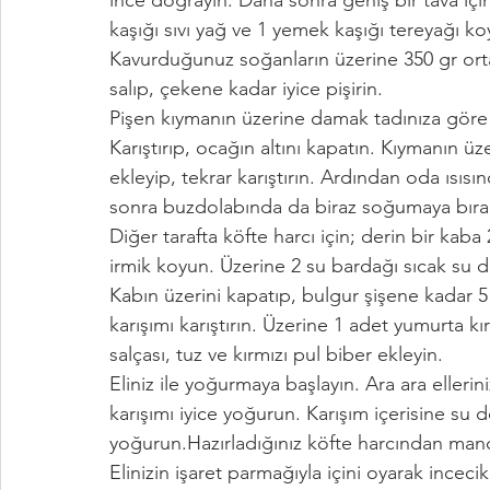
kaşığı sıvı yağ ve 1 yemek kaşığı tereyağı 
Kavurduğunuz soğanların üzerine 350 gr orta 
salıp, çekene kadar iyice pişirin.
Pişen kıymanın üzerine damak tadınıza göre t
Karıştırıp, ocağın altını kapatın. Kıymanın
ekleyip, tekrar karıştırın. Ardından oda ısı
sonra buzdolabında da biraz soğumaya bıra
Diğer tarafta köfte harcı için; derin bir kaba
irmik koyun. Üzerine 2 su bardağı sıcak su dö
Kabın üzerini kapatıp, bulgur şişene kadar 5
karışımı karıştırın. Üzerine 1 adet yumurta k
salçası, tuz ve kırmızı pul biber ekleyin.
Eliniz ile yoğurmaya başlayın. Ara ara elleri
karışımı iyice yoğurun. Karışım içerisine su 
yoğurun.Hazırladığınız köfte harcından mand
Elinizin işaret parmağıyla içini oyarak inceci