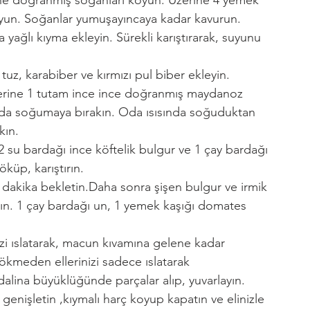
koyun. Soğanlar yumuşayıncaya kadar kavurun. 
yağlı kıyma ekleyin. Sürekli karıştırarak, suyunu 
uz, karabiber ve kırmızı pul biber ekleyin. 
 üzerine 1 tutam ince ince doğranmış maydanoz 
sında soğumaya bırakın. Oda ısısında soğuduktan 
kın.
 2 su bardağı ince köftelik bulgur ve 1 çay bardağı 
küp, karıştırın.
 dakika bekletin.Daha sonra şişen bulgur ve irmik 
ırın. 1 çay bardağı un, 1 yemek kaşığı domates 
nizi ıslatarak, macun kıvamına gelene kadar 
dökmeden ellerinizi sadece ıslatarak 
alina büyüklüğünde parçalar alıp, yuvarlayın. 
k genişletin ,kıymalı harç koyup kapatın ve elinizle 