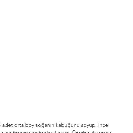
ak 3 adet orta boy soğanın kabuğunu soyup, ince 
ine doğranmış soğanları koyun. Üzerine 4 yemek 