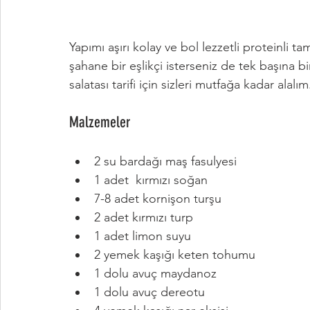
Yapımı aşırı kolay ve bol lezzetli proteinli ta
şahane bir eşlikçi isterseniz de tek başına 
salatası tarifi için sizleri mutfağa kadar alalım
Malzemeler
2 su bardağı maş fasulyesi
1 adet  kırmızı soğan
7-8 adet kornişon turşu
2 adet kırmızı turp
1 adet limon suyu
2 yemek kaşığı keten tohumu
1 dolu avuç maydanoz
1 dolu avuç dereotu