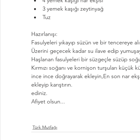
4 yemek kaşığı nar ekşisi
3 yemek kaşığı zeytinyağ
Tuz
Hazırlanışı:
Fasulyeleri yıkayıp süzün ve bir tencereye alı
Üzerini geçecek kadar su ilave edip yumuşa
Haşlanan fasulyeleri bir süzgeçle süzüp soğu
Kırmızı soğanı ve kornişon turşuları küçük
ince ince doğrayarak ekleyin,En son nar ekş
ekleyip karıştırın.
ediniz.
Afiyet olsun...
Türk Mutfağı