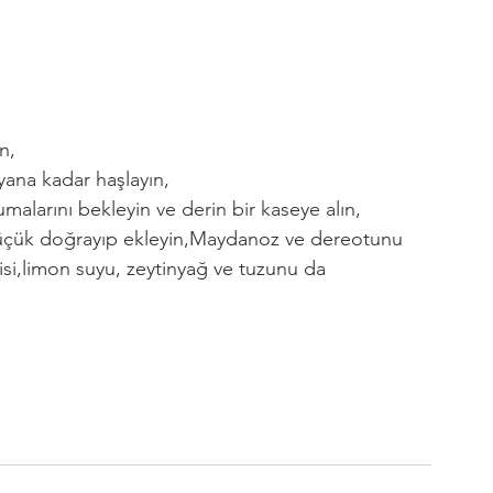
n,
yana kadar haşlayın,
malarını bekleyin ve derin bir kaseye alın,
 küçük doğrayıp ekleyin,Maydanoz ve dereotunu 
isi,limon suyu, zeytinyağ ve tuzunu da 