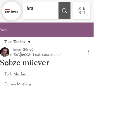
ME
NU
Yazı
Tüm Tarifler
İsmail Güngör
Tüm Tarifler
10 Ağu 2024
1 dakikada okunur
Sebze mücver
Tatlılar
Türk Mutfağı
Dünya Mutfağı