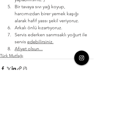
Bir tavaya sıvı yağ koyup, 
harcımızdan birer yemek kaşığı 
alarak hafif yassı şekil veriyoruz.
Arkalı önlü kızartıyoruz.
Servis ederken sarımsaklı yoğurt ile 
servis 
edebilirsiniz.
Afiyet olsun...
Türk Mutfağı
Hepsini Gör
Son Yazılar