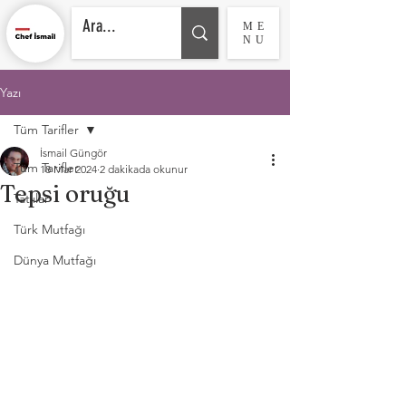
ME
NU
Yazı
Tüm Tarifler
İsmail Güngör
Tüm Tarifler
18 Mar 2024
2 dakikada okunur
Tepsi oruğu
Tatlılar
Türk Mutfağı
Dünya Mutfağı