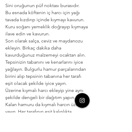
Sini oruğunun püf noktası burasıdır.
Bu esnada köftenin iç harcı için yağı 
tavada kızdırıp içinde kıymayı kavurun. 
Kuru soğanı yemeklik doğrayıp kıymaya 
ilave edin ve kavurun.
Son olarak salça, ceviz ve maydanozu 
ekleyin. Birkaç dakika daha 
kavurduğunuz malzemeyi ocaktan alın.
Tepsinizin tabanını ve kenarlarını iyice 
yağlayın. Bulgurlu hamur parçalarından 
birini alıp tepsinin tabanına her tarafı 
eşit olacak şekilde iyice yayın.
Üzerine kıymalı harcı ekleyip yine aynı 
şekilde dengeli bir dağıtım yapın. 
Kalan hamuru da kıymalı harcın üzerine 
yayın. Her tarafının eşit kalınlıkta 
olmasına dikkat edin.
Köftenizi kare ya da baklava şeklinde 