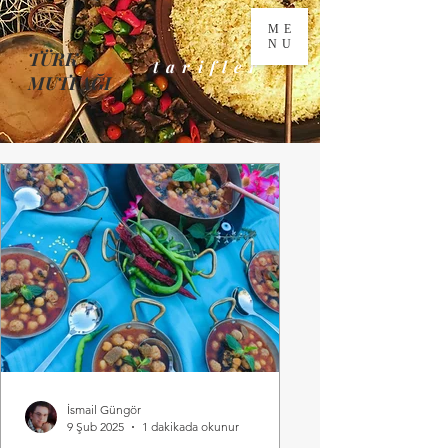
ME
NU
TÜRK
tarifler
MUTFAĞI
İsmail Güngör
9 Şub 2025
1 dakikada okunur