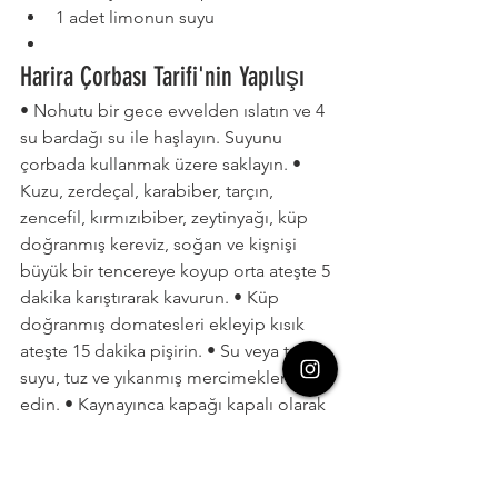
1 adet limonun suyu
Harira Çorbası Tarifi'nin Yapılışı
• Nohutu bir gece evvelden ıslatın ve 4 
su bardağı su ile haşlayın. Suyunu 
çorbada kullanmak üzere saklayın. • 
Kuzu, zerdeçal, karabiber, tarçın, 
zencefil, kırmızıbiber, zeytinyağı, küp 
doğranmış kereviz, soğan ve kişnişi 
büyük bir tencereye koyup orta ateşte 5 
dakika karıştırarak kavurun. • Küp 
doğranmış domatesleri ekleyip kısık 
ateşte 15 dakika pişirin. • Su veya tavuk 
suyu, tuz ve yıkanmış mercimekleri ilave 
edin. • Kaynayınca kapağı kapalı olarak 
2 saat kadar kısık ateşte pişirin. • Servis 
etmeden 10 dakika önce nohutları ve 
şehriyeyi çorbaya katın ve birlikte 10 