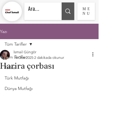
ME
NU
Yazı
Tüm Tarifler
İsmail Güngör
Tüm Tarifler
14 Oca 2025
2 dakikada okunur
Harira çorbası
Tatlılar
Türk Mutfağı
Dünya Mutfağı