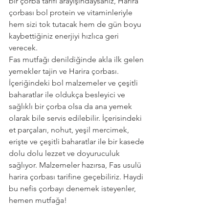
bir çorba tarifi arayışındaysanız, Harira 
çorbası bol protein ve vitaminleriyle 
hem sizi tok tutacak hem de gün boyu 
kaybettiğiniz enerjiyi hızlıca geri 
verecek.
Fas mutfağı denildiğinde akla ilk gelen 
yemekler tajin ve Harira çorbası. 
İçeriğindeki bol malzemeler ve çeşitli 
baharatlar ile oldukça besleyici ve 
sağlıklı bir çorba olsa da ana yemek 
olarak bile servis edilebilir. İçerisindeki 
et parçaları, nohut, yeşil mercimek, 
erişte ve çeşitli baharatlar ile bir kasede 
dolu dolu lezzet ve doyuruculuk 
sağlıyor. Malzemeler hazırsa, Fas usulü 
harira çorbası tarifine geçebiliriz. Haydi 
bu nefis çorbayı denemek isteyenler, 
hemen mutfağa!